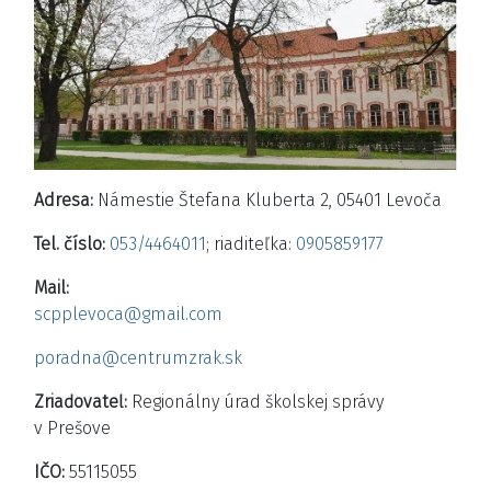
Adresa:
Námestie Štefana Kluberta 2, 05401 Levoča
Tel. číslo:
053/4464011
; riaditeľka:
0905859177
Mail:
scpplevoca@gmail.com
poradna@centrumzrak.sk
Zriaďovateľ:
Regionálny úrad školskej správy
v Prešove
IČO:
55115055