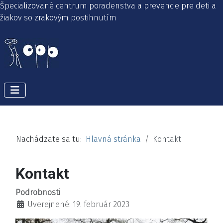
Špecializované centrum poradenstva a prevencie pre deti a
žiakov so zrakovým postihnutím
Nachádzate sa tu:
Hlavná stránka
Kontakt
Kontakt
Podrobnosti
Uverejnené: 19. február 2023