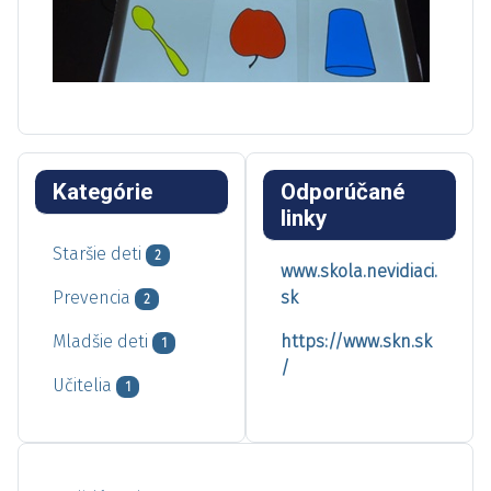
Kategórie
Odporúčané
linky
Staršie deti
2
www.skola.nevidiaci.
Prevencia
sk
2
Mladšie deti
https://www.skn.sk
1
/
Učitelia
1