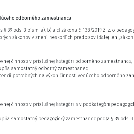
vedúceho odborného zamestnanca
de s § 39 ods. 3 písm. a), b) a c) zákona č. 138/2019 Z. z. o p
ch zákonov v znení neskorších predpisov (ďalej len „zákon č. 
vnej činnosti v príslušnej kategórii odborného zamestnanca,
tupňa samostatný odborný zamestnanec,
tencií potrebných na výkon činnosti vedúceho odborného za
nej činnosti v príslušnej kategórii a v podkategórii pedagogi
upňa samostatný pedagogický zamestnanec podľa § 39 ods. 3 