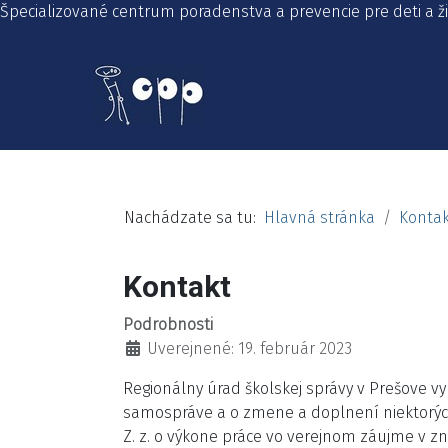
Špecializované centrum poradenstva a prevencie pre deti a 
Nachádzate sa tu:
Hlavná stránka
Kontak
Kontakt
Podrobnosti
Uverejnené: 19. február 2023
Regionálny úrad školskej správy v Prešove
vy
samospráve a o zmene a doplnení niektorých 
Z. z. o výkone práce vo verejnom záujme v zne