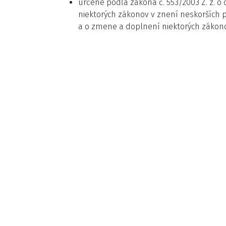
určené podľa zákona č. 553/2003 Z. z.
niektorých zákonov v znení neskorších 
a o zmene a doplnení niektorých zákono
RNDr. Bc. Mári
riaditeľka Regio