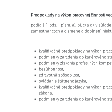
Predpoklady na výkon pracovnej činnosti 
podľa § 9 ods. 1 písm. a), b), c) a d), v súla
zamestnancoch a o zmene a doplnení niektorý
kvalifikačné predpoklady na výkon praco
podmienky zaradenia do kariérového s
podmienky získania profesijných kompe
bezúhonnosť,
zdravotná spôsobilosť,
ovládanie štátneho jazyka,
kvalifikačné predpoklady na výkon pracov
zákona,
podmienky zaradenia do kariérového st