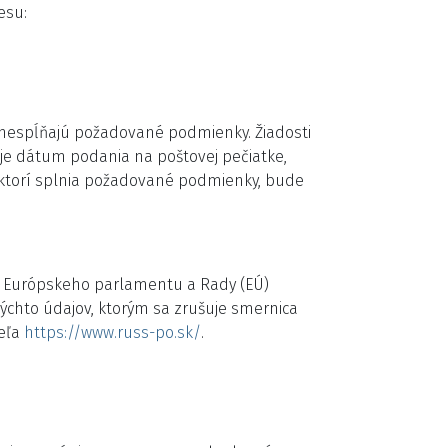
esu:
 nespĺňajú požadované podmienky. Žiadosti
e dátum podania na poštovej pečiatke,
 ktorí splnia požadované podmienky, bude
ia Európskeho parlamentu a Rady (EÚ)
kýchto údajov, ktorým sa zrušuje smernica
teľa
https://www.russ-po.sk/
.