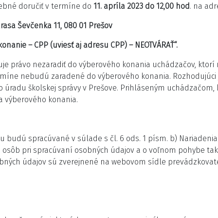
rebné doručiť v termíne do
11. apríla 2023
do 12,00 hod
. na adr
arasa Ševčenka 11, 080 01 Prešov
onanie – CPP (uviesť aj adresu CPP) – NEOTVÁRAŤ“.
uje právo nezaradiť do výberového konania uchádzačov, ktorí
rmíne nebudú zaradené do výberového konania. Rozhodujúci j
o úradu školskej správy v Prešove. Prihláseným uchádzačom,
 výberového konania.
 budú spracúvané v súlade s čl. 6 ods. 1 písm. b) Nariaden
ých osôb pri spracúvaní osobných údajov a o voľnom pohybe ta
sobných údajov sú zverejnené na webovom sídle prevádzkova