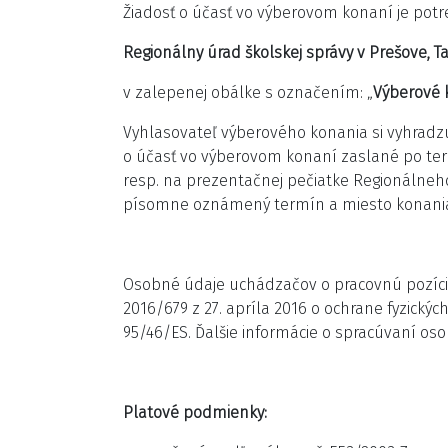
Žiadosť o účasť vo výberovom konaní je pot
Regionálny úrad školskej správy v Prešove, T
v zalepenej obálke s označením: „
Výberové k
Vyhlasovateľ výberového konania si vyhradz
o účasť vo výberovom konaní zaslané po te
resp. na prezentačnej pečiatke Regionálneh
písomne oznámený termín a miesto konania
Osobné údaje uchádzačov o pracovnú pozíciu
2016/679 z 27. apríla 2016 o ochrane fyzick
95/46/ES. Ďalšie informácie o spracúvaní o
Platové podmienky: