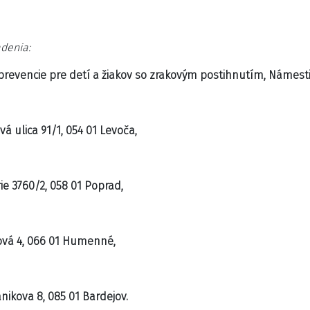
adenia:
revencie pre detí a žiakov so zrakovým postihnutím, Námestie
 ulica 91/1, 054 01 Levoča,
ie 3760/2, 058 01 Poprad,
ová 4, 066 01 Humenné,
ikova 8, 085 01 Bardejov.