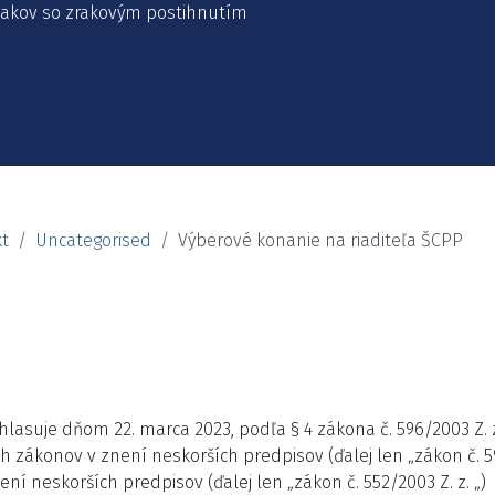
žiakov so zrakovým postihnutím
t
Uncategorised
Výberové konanie na riaditeľa ŠCPP
hlasuje dňom 22. marca 2023, podľa § 4 zákona č. 596/2003 Z. z.
zákonov v znení neskorších predpisov (ďalej len „zákon č. 596
ní neskorších predpisov (ďalej len „zákon č. 552/2003 Z. z. „)