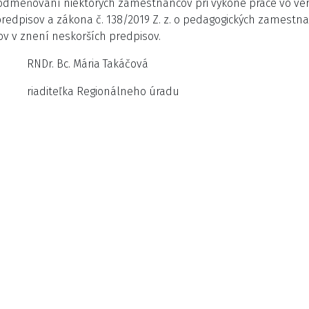
 o odmeňovaní niektorých zamestnancov pri výkone práce vo 
predpisov a zákona č. 138/2019 Z. z. o pedagogických zames
v v znení neskorších predpisov.
a Takáčová
nálneho úradu