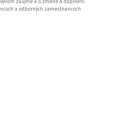
verejnom záujme a o zmene a doplnení
tnancoch a odborných zamestnancoch