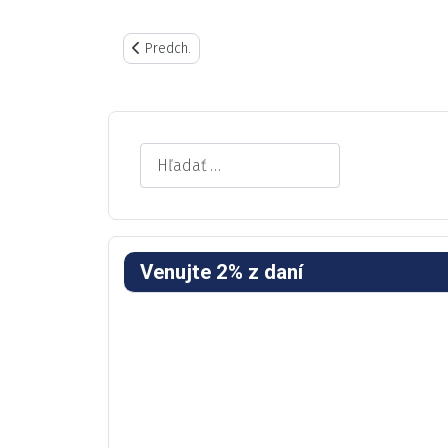
Predchádzajúci článok: Kontakt
Predch.
Search
Venujte 2% z daní