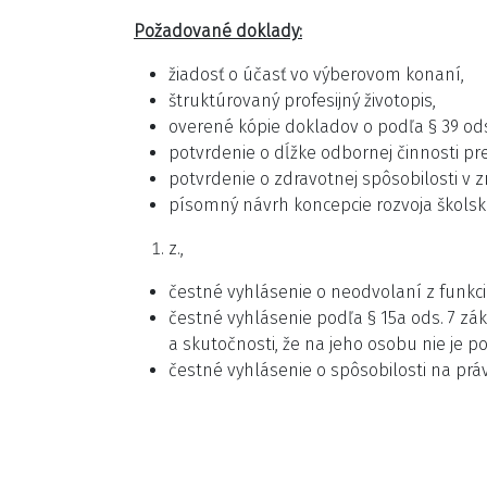
Požadované doklady:
žiadosť o účasť vo výberovom konaní,
štruktúrovaný profesijný životopis,
overené kópie dokladov o podľa § 39 ods.
potvrdenie o dĺžke odbornej činnosti pre
potvrdenie o zdravotnej spôsobilosti v zm
písomný návrh koncepcie rozvoja školské
z.,
čestné vyhlásenie o neodvolaní z funkcie r
čestné vyhlásenie podľa § 15a ods. 7 zák
a skutočnosti, že na jeho osobu nie je 
čestné vyhlásenie o spôsobilosti na pr