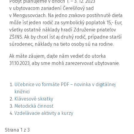
Pobyt plánujeme v dňoch 1. – 3. 12. 2023
v ubytovacom zariadení Čerešňový sad
v Mengusovciach. Na jedno zrakovo postihnuté dieťa
môže ísť jeden rodič za symbolický poplatok 15,- Eur,
všetky ostatné náklady hradí Združenie priateľov
ZŠINS. Ak by chcel ísť aj druhý rodič, prípadne starší
súrodenec, náklady na tieto osoby sú na rodine.
Ak máte záujem, dajte nám vedieť do utorka
31.10.2023, aby sme mohli zarezervovať ubytovanie.
Učebnice vo formáte PDF – novinka v digitálnej
knižnici
Klávesové skratky
Metodická činnosť
Vzdelávacie aktivity a kurzy
Strana 1 z 3