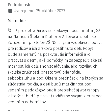
Podrobnosti
Uverejnené: 25. október 2023
Milí rodičia!
ŠCPP pre deti a žiakov so zrakovým postihnutím, SŠI
na Námestí Štefana Kluberta 2, Levoča spolu so
Združením priateľov ZŠINS chystá vzdelávací pobyt
pre rodičov a ich zrakovo postihnuté deti. Pobyt
bude zameraný na poskytnutie informácií ako
pracovať s deťmi, aké pomôcky im zabezpečiť, aké sú
možnosti ich ďalšieho vzdelávania, ako rozvíjať ich
školské zručnosti, priestorovú orientáciu,
sebaobsluhu a pod. Okrem prednášok, na ktorých sa
zúčastnia rodičia, a deti budú mať činnosť pod
vedením pedagógov, budú prebiehať aj workshopy,
v ktorých budú pracovať rodičia so svojimi deťmi pod
vedením odborníkov.