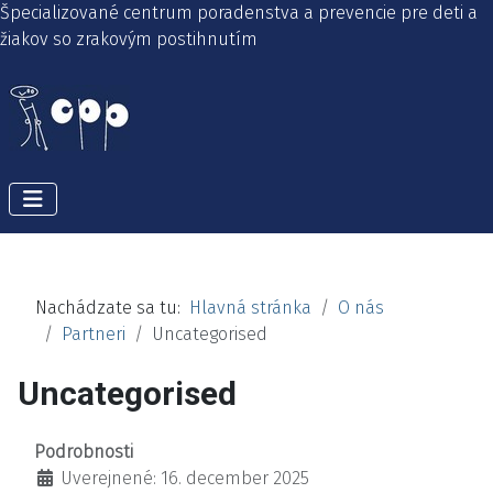
Špecializované centrum poradenstva a prevencie pre deti a
žiakov so zrakovým postihnutím
Nachádzate sa tu:
Hlavná stránka
O nás
Partneri
Uncategorised
Uncategorised
Podrobnosti
Uverejnené: 16. december 2025