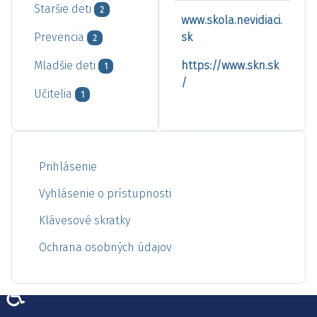
Staršie deti
2
www.skola.nevidiaci.
Prevencia
sk
2
Mladšie deti
https://www.skn.sk
1
/
Učitelia
1
Prihlásenie
Vyhlásenie o prístupnosti
Klávesové skratky
Ochrana osobných údajov
♿